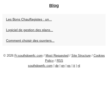
Blog
Les Bons Chauffagistes : un...
Logiciel de gestion des plans...
Comment choisir des ouvriers...
© 2026
Fr.southdownfc.com
/
Most Requested
/
Site Structure
/
Cookies
Policy
/
RSS
southdownfc.com
|
de
|
en
|
es
|
it
|
nl